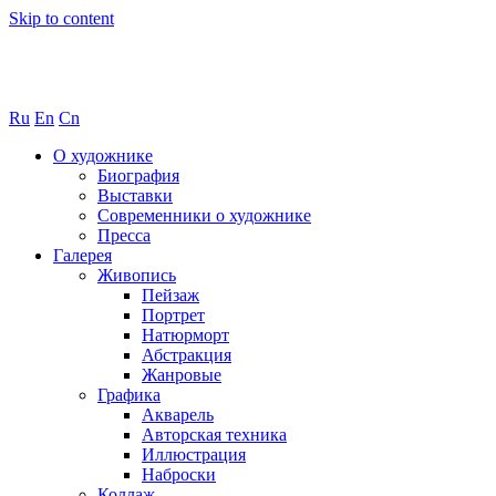
Skip to content
Ru
En
Cn
О художнике
Биография
Выставки
Современники о художнике
Пресса
Галерея
Живопись
Пейзаж
Портрет
Натюрморт
Абстракция
Жанровые
Графика
Акварель
Авторская техника
Иллюстрация
Наброски
Коллаж