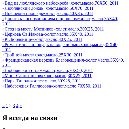
«Вид из люблянского небоскреба»холст,масло,70Х50, 2011
«Люблянский дождь»холст,масло,50Х70, 2011
«Прешерна площадь»холст,масло,40Х35, 2011
«Дорога к воспоминаниям о прошлом»холст,масло,35Х40,
2011
«Стоя на мосту Мясников»холст,масло,30Х25, 2011
«Церковь Св.Иакова»холст,масло,35Х40, 2011
«К Люблянице»холст,масло,30Х25, 2011
«Романтичная площадь на воде ночью»холст,масло,35Х40,
2011
«Тройной мост»холст,масло,25Х30, 2011
«Францисканская церковь Благовещения»холст,масло,35Х40,
2011
«Люблянский страж»холст,масло,70Х50, 2011
«Мост Сапожников»холст,масло,30Х25, 2011
«Парк Тиволи»холст,масло,30Х25, 2011
«Набережная Галлюсова»холст,масло,70Х50, 2011
«
1
2
3
4
»
Я всегда на связи