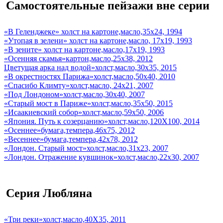
Самостоятельные пейзажи вне серии
«В Геленджеке» холст на картоне,масло,35х24, 1994
«Утопая в зелени» холст на картоне,масло, 17х19, 1993
«В зените» холст на картоне,масло,17х19, 1993
«Осенняя скамья»картон,масло,25х38, 2012
Цветущая арка над водой»холст,масло,30х35, 2015
«В окрестностях Парижа»холст,масло,50х40, 2010
«Спасибо Климту»холст,масло, 24х21, 2007
«Под Лондоном»холст,масло,30х40, 2007
«Старый мост в Париже»холст,масло,35х50, 2015
«Исаакиевский собор»холст,масло,59х50, 2006
«Япония. Путь к созерцанию»холст,масло,120Х100, 2014
«Осеннее»бумага,темпера,46х75, 2012
«Весеннее»бумага,темпера,42х78, 2012
«Лондон. Старый мост»холст,масло,31х23, 2007
«Лондон. Отражение кувшинок»холст,масло,22х30, 2007
Серия Любляна
«Три реки»холст,масло,40Х35, 2011