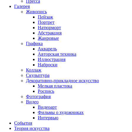
Пресса
Галерея
Живопись
Пейзаж
Портрет
Натюрморт
Абстракция
Жанровые
Графика
Акварель
Авторская техника
Иллюстрация
Наброски
Коллаж
Скульптура
Декоративно-прикладное искусство
Мелкая пластика
Роспись
Фотография
Видео
Видеоарт
Фильмы о художниках
Интервью
События
Теория искусства