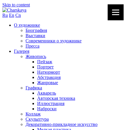
Skip to content
Ru
En
Cn
О художнике
Биография
Выставки
Современники о художнике
Пресса
Галерея
Живопись
Пейзаж
Портрет
Натюрморт
Абстракция
Жанровые
Графика
Акварель
Авторская техника
Иллюстрация
Наброски
Коллаж
Скульптура
Декоративно-прикладное искусство
Мелкая пластика