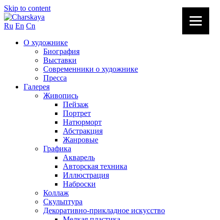
Skip to content
Ru
En
Cn
О художнике
Биография
Выставки
Современники о художнике
Пресса
Галерея
Живопись
Пейзаж
Портрет
Натюрморт
Абстракция
Жанровые
Графика
Акварель
Авторская техника
Иллюстрация
Наброски
Коллаж
Скульптура
Декоративно-прикладное искусство
Мелкая пластика