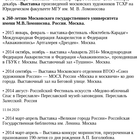
декабрь –
Выставка
произведений московских художников ТСХР на
Юридическом факультете МГУ им. М. В. Ломоносова
к 260-летию
Московского государственного университета
имени
М.В.Ломоносова. Россия. Москва.
• 2015 январь, февраль – выставка-фестиваль «Коктебель-Карадаг»
Международная Федерация Акварелистов и Федерация
«Акваживопись» Артгалерея «Дрезден». Москва.
• 2014 октябрь, ноябрь – выставка «Акварель 2014» Международная
Федерация Акварелистов и Федерация «Акваживопись», проходившая
в ГБУК г. Москвы. Выставочный зал «Тушино». Москва.
• 2014 сентябрь — Выставка Московского отделения ВТОО «Союз
художников России» — МОСХ России «Москва и москвичи» ко дню
города. Выставочный зал на Беговой улице. Москва.
• 2014 август- Российский Фестиваль искусств «Медово-яблочный
Спас в Переславле» Переславский музей-заповедник. Переславль
Залесский. Россия
11.04.2020
• 2014 март-апрель Выставка «Великие города России» Российская
Государственная библиотека им. Ленина. Москва
• 2014 март-апрель – Выставка-конкурс моринистов, приуроченная к
празнованию 190-летия со дня рождения А.П. Боголюбова.