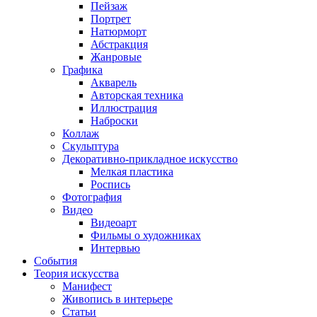
Пейзаж
Портрет
Натюрморт
Абстракция
Жанровые
Графика
Акварель
Авторская техника
Иллюстрация
Наброски
Коллаж
Скульптура
Декоративно-прикладное искусство
Мелкая пластика
Роспись
Фотография
Видео
Видеоарт
Фильмы о художниках
Интервью
События
Теория искусства
Манифест
Живопись в интерьере
Статьи