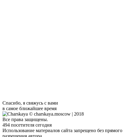
Давно выяснено, что при оценке дизайна и композиции
читаемый текст мешает сосредоточиться. Lorem Ipsum
используют потому, что тот обеспечивает более или менее
стандартное заполнение шаблона, а также реальное
распределение букв и пробелов в абзацах, которое не
получается при простой дубликации «Здесь ваш текст.. Здесь
ваш текст.. Здесь ваш текст..» Давно…
Я всегда на связи
Я всегда рада новым знакомствам и сотрудничеству.
Просто скиньте мне свой номер, если я не выполняю срочный
заказ, то перезвоню очень быстро.
Спасибо, я свяжусь с вами
в самое ближайшее время
© charskaya.moscow | 2018
Все права защищены.
494
посетителя сегодня
Использование материалов сайта запрещено без прямого
разрешения автора.