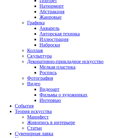
Портрет
Натюрморт
Абстракция
Жанровые
Графика
Акварель
Авторская техника
Иллюстрация
Наброски
Коллаж
Скульптура
Декоративно-прикладное искусство
Мелкая пластика
Роспись
Фотография
Видео
Видеоарт
Фильмы о художниках
Интервью
События
Теория искусства
Манифест
Живопись в интерьере
Статьи
Сувенирная лавка