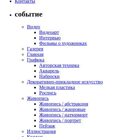
Контакты
событие
Видео
Видеоарт
Интервью
Фильмы о художниках
Галерея
Главная
Графика
Авторская техника
Акварель
Наброски
Декоративно-прикладное искусство
Мелкая пластика
Роспись
Живопись
Живопись / абстракция
Живопись / жанровые
Живопись / натюрморт
Живопись / портрет
Пейзаж
Иллюстрация
Коллаж