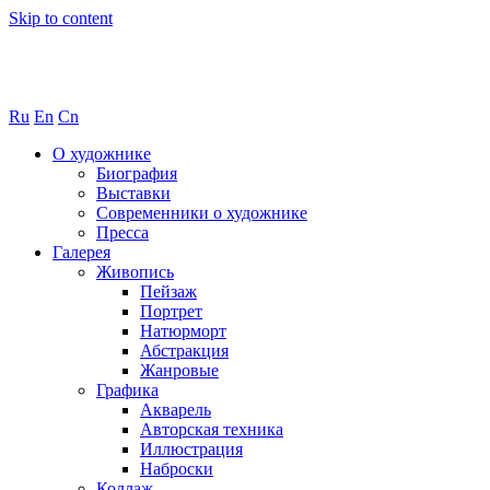
Skip to content
Ru
En
Cn
О художнике
Биография
Выставки
Современники о художнике
Пресса
Галерея
Живопись
Пейзаж
Портрет
Натюрморт
Абстракция
Жанровые
Графика
Акварель
Авторская техника
Иллюстрация
Наброски
Коллаж