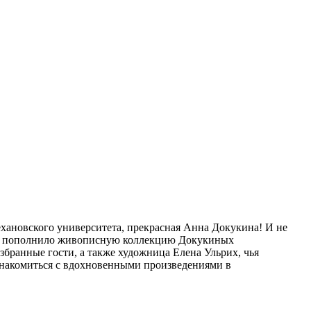
ехановского университета, прекрасная Анна Докукина! И не
ндо пополнило живописную коллекцию Докукиных
бранные гости, а также художница Елена Ульрих, чья
ознакомиться с вдохновенными произведениями в
!