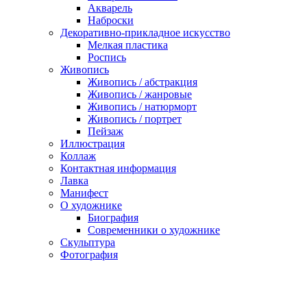
Акварель
Наброски
Декоративно-прикладное искусство
Мелкая пластика
Роспись
Живопись
Живопись / абстракция
Живопись / жанровые
Живопись / натюрморт
Живопись / портрет
Пейзаж
Иллюстрация
Коллаж
Контактная информация
Лавка
Манифест
О художнике
Биография
Современники о художнике
Скульптура
Фотография