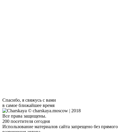
графически, так и образно, как внешне, так и внутренне, не
изменяя самому себе.
Персональная выставка Людмилы Чарской«Московские чары»
в театре «Модерн» 2020г
Персональная выставка Людмилы Чарской»Москва как
Вселенная» в г.Электроугли март 2016
Я всегда на связи
Я всегда рада новым знакомствам и сотрудничеству.
Просто скиньте мне свой номер, если я не выполняю срочный
заказ, то перезвоню очень быстро.
Спасибо, я свяжусь с вами
в самое ближайшее время
© charskaya.moscow | 2018
Все права защищены.
200
посетителя сегодня
Использование материалов сайта запрещено без прямого
разрешения автора.