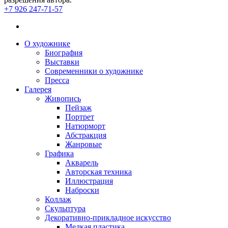
+7 926 247-71-57
О художнике
Биография
Выставки
Современники о художнике
Пресса
Галерея
Живопись
Пейзаж
Портрет
Натюрморт
Абстракция
Жанровые
Графика
Акварель
Авторская техника
Иллюстрация
Наброски
Коллаж
Скульптура
Декоративно-прикладное искусство
Мелкая пластика