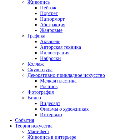
Живопись
Пейзаж
Портрет
Натюрморт
Абстракция
Жанровые
Графика
Акварель
Авторская техника
Иллюстрация
Наброски
Коллаж
Скульптура
Декоративно-прикладное искусство
Мелкая пластика
Роспись
Фотография
Видео
Видеоарт
Фильмы о художниках
Интервью
События
Теория искусства
Манифест
Живопись в интерьере