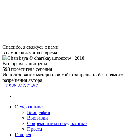
Я всегда рада новым знакомствам и сотрудничеству.
Просто скиньте мне свой номер, если я не выполняю срочный
заказ, то перезвоню очень быстро.
Спасибо, я свяжусь с вами
в самое ближайшее время
© charskaya.moscow | 2018
Все права защищены.
598
посетителя сегодня
Использование материалов сайта запрещено без прямого
разрешения автора.
+7 926 247-71-57
О художнике
Биография
Выставки
Современники о художнике
Пресса
Галерея