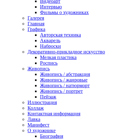
Видеоарт
Интервью
Фильмы о художниках
Галерея
Главная
Графика
Авторская техника
Акварель
Наброски
Декоративно-прикладное искусство
Мелкая пластика
Роспись
Живопись
Живопись / абстракция
Живопись / жанровые
Живопись / натюрморт
Живопись / портрет
Пейзаж
Иллюстрация
Коллаж
Контактная информация
Лавка
Манифест
О художнике
Биография