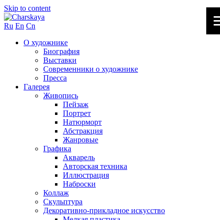
Skip to content
Ru
En
Cn
О художнике
Биография
Выставки
Современники о художнике
Пресса
Галерея
Живопись
Пейзаж
Портрет
Натюрморт
Абстракция
Жанровые
Графика
Акварель
Авторская техника
Иллюстрация
Наброски
Коллаж
Скульптура
Декоративно-прикладное искусство
Мелкая пластика