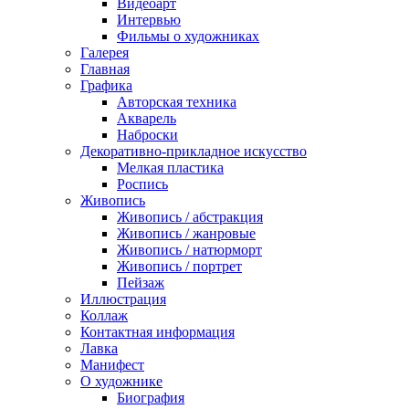
Видеоарт
Интервью
Фильмы о художниках
Галерея
Главная
Графика
Авторская техника
Акварель
Наброски
Декоративно-прикладное искусство
Мелкая пластика
Роспись
Живопись
Живопись / абстракция
Живопись / жанровые
Живопись / натюрморт
Живопись / портрет
Пейзаж
Иллюстрация
Коллаж
Контактная информация
Лавка
Манифест
О художнике
Биография