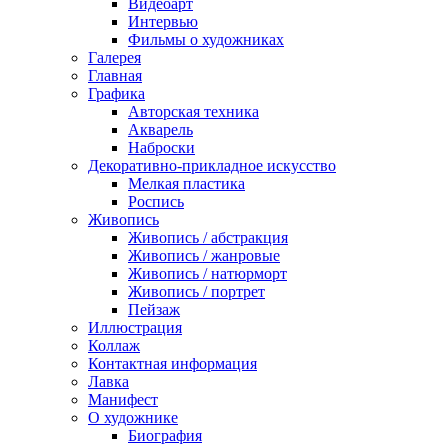
Видеоарт
Интервью
Фильмы о художниках
Галерея
Главная
Графика
Авторская техника
Акварель
Наброски
Декоративно-прикладное искусство
Мелкая пластика
Роспись
Живопись
Живопись / абстракция
Живопись / жанровые
Живопись / натюрморт
Живопись / портрет
Пейзаж
Иллюстрация
Коллаж
Контактная информация
Лавка
Манифест
О художнике
Биография