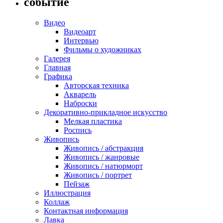
событие
Видео
Видеоарт
Интервью
Фильмы о художниках
Галерея
Главная
Графика
Авторская техника
Акварель
Наброски
Декоративно-прикладное искусство
Мелкая пластика
Роспись
Живопись
Живопись / абстракция
Живопись / жанровые
Живопись / натюрморт
Живопись / портрет
Пейзаж
Иллюстрация
Коллаж
Контактная информация
Лавка