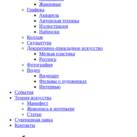
Жанровые
Графика
Акварель
Авторская техника
Иллюстрация
Наброски
Коллаж
Скульптура
Декоративно-прикладное искусство
Мелкая пластика
Роспись
Фотография
Видео
Видеоарт
Фильмы о художниках
Интервью
События
Теория искусства
Манифест
Живопись в интерьере
Статьи
Сувенирная лавка
Контакты