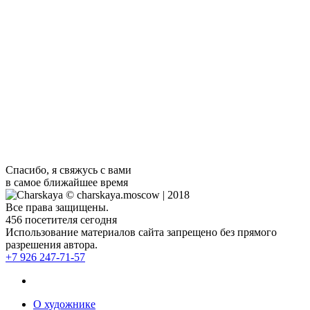
представляет выставку живописных работ Людмилы Чарской
«МОСКОВСКИЕ ЧАРЫ» 19 октября – 17 ноября 2013 года
Я всегда на связи
Я всегда рада новым знакомствам и сотрудничеству.
Просто скиньте мне свой номер, если я не выполняю срочный
заказ, то перезвоню очень быстро.
Спасибо, я свяжусь с вами
в самое ближайшее время
© charskaya.moscow | 2018
Все права защищены.
456
посетителя сегодня
Использование материалов сайта запрещено без прямого
разрешения автора.
+7 926 247-71-57
О художнике