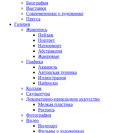
Биография
Выставки
Современники о художнике
Пресса
Галерея
Живопись
Пейзаж
Портрет
Натюрморт
Абстракция
Жанровые
Графика
Акварель
Авторская техника
Иллюстрация
Наброски
Коллаж
Скульптура
Декоративно-прикладное искусство
Мелкая пластика
Роспись
Фотография
Видео
Видеоарт
Фильмы о художниках