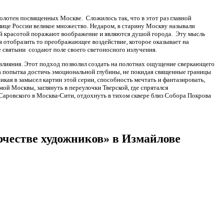
отен посвященных Москве. Сложилось так, что в этот раз главной
ице России великое множество. Недаром, в старину Москву называли
ей красотой поражают воображение и являются душой города. Эту мысль
я отобразить то преображающее воздействие, которое оказывает на
 святыни создают поле своего светоносного излучения.
влияния. Этот подход позволил создать на полотнах ощущение сверкающего
на попытка достичь эмоциональной глубины, не покидая священные границы
кая в замысел картин этой серии, способность мечтать и фантазировать,
й Москвы, заглянуть в переулочки Тверской, где спрятался
аровского в Москва-Сити, отдохнуть в тихом сквере близ Собора Покрова
честве художников» в Измайлове