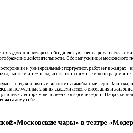
вских художниц, которых объединяет увлечение романтическими
е отображение действительности. Обе выпускницы московского п
носторонний и универсальный: портретист, работает в жанрах 
рели, пастели и темперы, исполняет книжные иллюстрации и теа
 сумела почувствовать и воплотить самобытные черты Москвы,
сь на полученные знания академического рисования и живопис
Артистизм с которым выполнены авторские серии «Наброски лош
меняя самому себе.
ой«Московские чары» в театре «Модер