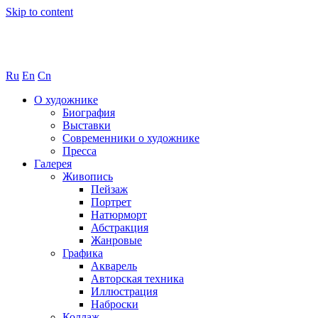
Skip to content
Ru
En
Cn
О художнике
Биография
Выставки
Современники о художнике
Пресса
Галерея
Живопись
Пейзаж
Портрет
Натюрморт
Абстракция
Жанровые
Графика
Акварель
Авторская техника
Иллюстрация
Наброски
Коллаж