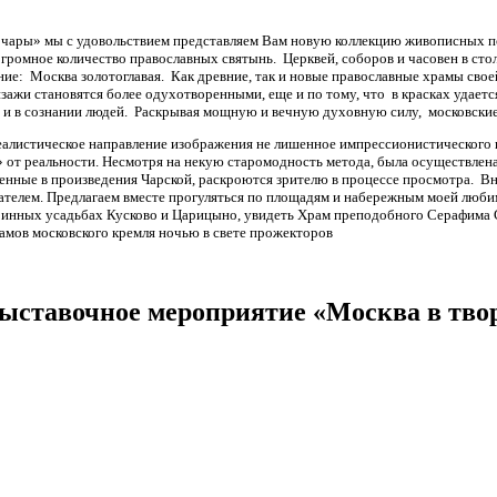
ары» мы с удовольствием представляем Вам новую коллекцию живописных пол
омное количество православных святынь. Церквей, соборов и часовен в стол
ние: Москва золотоглавая. Как древние, так и новые православные храмы сво
жи становятся более одухотворенными, еще и по тому, что в красках удаетс
но и в сознании людей. Раскрывая мощную и вечную духовную силу, московские
алистическое направление изображения не лишенное импрессионистического 
ге» от реальности. Несмотря на некую старомодность метода, была осуществле
женные в произведения Чарской, раскроются зрителю в процессе просмотра. Вни
ателем. Предлагаем вместе прогуляться по площадям и набережным моей любимо
ринных усадьбах Кусково и Царицыно, увидеть Храм преподобного Серафима С
мов московского кремля ночью в свете прожекторов
ставочное мероприятие «Москва в твор