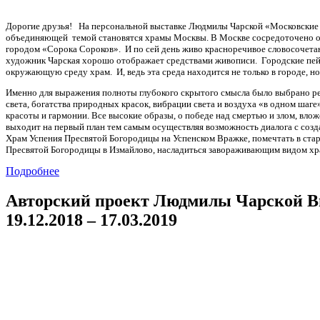
Дорогие друзья! На персональной выставке Людмилы Чарской «Московские ч
объединяющей темой становятся храмы Москвы. В Москве сосредоточено огр
городом «Сорока Сороков». И по сей день живо красноречивое словосочета
художник Чарская хорошо отображает средствами живописи. Городские пейза
окружающую среду храм. И, ведь эта среда находится не только в городе, 
Именно для выражения полноты глубокого скрытого смысла было выбрано ре
света, богатства природных красок, вибрации света и воздуха «в одном ша
красоты и гармонии. Все высокие образы, о победе над смертью и злом, вло
выходит на первый план тем самым осуществляя возможность диалога с созд
Храм Успения Пресвятой Богородицы на Успенском Вражке, помечтать в ста
Пресвятой Богородицы в Измайлово, насладиться завораживающим видом хра
Подробнее
Авторский проект Людмилы Чарской Вы
19.12.2018 – 17.03.2019