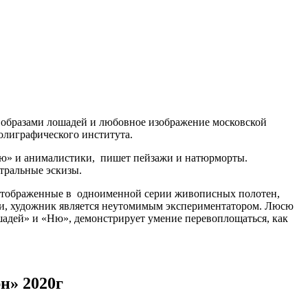
 образами лошадей и любовное изображение московской
олиграфического института.
«ню» и анималистики, пишет пейзажи и натюрморты.
тральные эскизы.
 отображенные в одноименной серии живописных полотен,
и, художник является неутомимым экспериментатором. Люсю
адей» и «Ню», демонстрирует умение перевоплощаться, как
н» 2020г